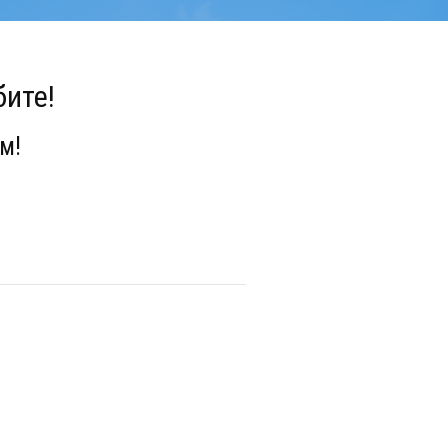
бите!
м!