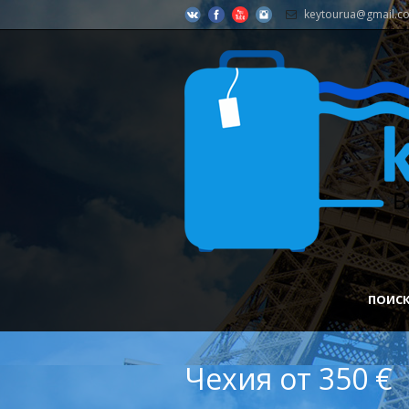
keytourua@gmail.c
ПОИСК
Чехия от 350 €