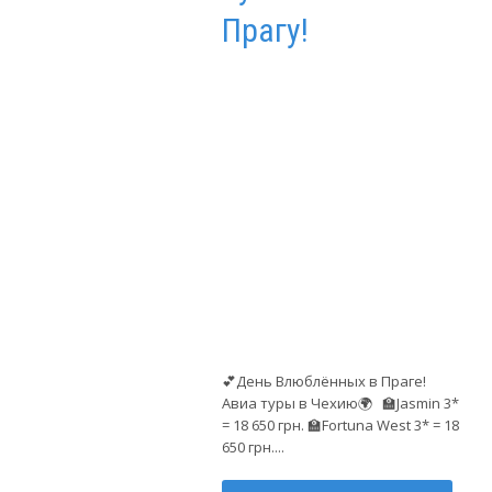
Прагу!
💕День Влюблённых в Праге!
Авиа туры в Чехию🌍 🏫Jasmin 3*
= 18 650 грн. 🏫Fortuna West 3* = 18
650 грн....