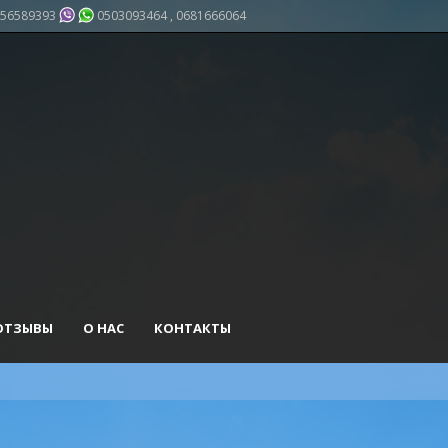
56589393
0503093464 , 0681666064
ОТЗЫВЫ
О НАС
КОНТАКТЫ