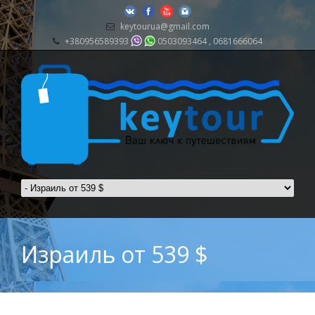
keytourua@gmail.com
+380956589393
0503093464 , 0681666064
Израиль от 539 $