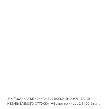
🎉☀🌴🌊ЯРКАЯ МЕКСИКА + ВСЁ ВКЛЮЧЕНО 🍴🍹- ЗАЛОГ
НЕЗАБЫВАЕМОГО ОТПУСКА ✈Вылет из Киева 2.11.2016 на ...