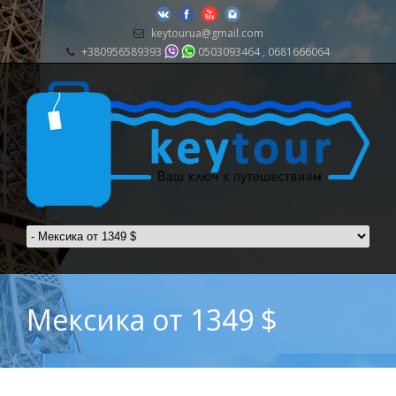
keytourua@gmail.com
+380956589393
0503093464 , 0681666064
Мексика от 1349 $