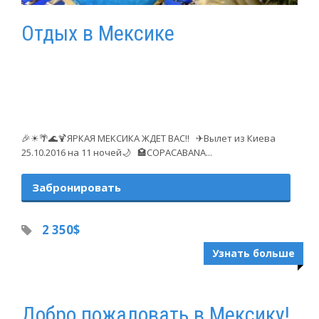
Отдых в Мексике
🎉☀🌴🌊🍹ЯРКАЯ МЕКСИКА ЖДЕТ ВАС‼ ✈Вылет из Киева
25.10.2016 на 11 ночей🌙 🏩COPACABANA...
Забронировать
2 350$
Узнать больше
Добро пожаловать в Мексику!