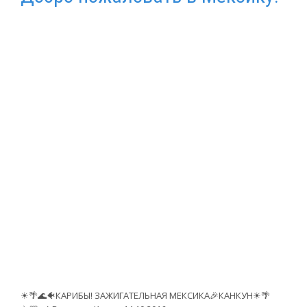
☀🌴🌊🐠КАРИБЫ! ЗАЖИГАТЕЛЬНАЯ МЕКСИКА🎉КАНКУН☀🌴