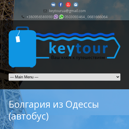
keytourua@gmail.com
+380956589393
0503093464 , 0681666064
Болгария из Одессы
(автобус)