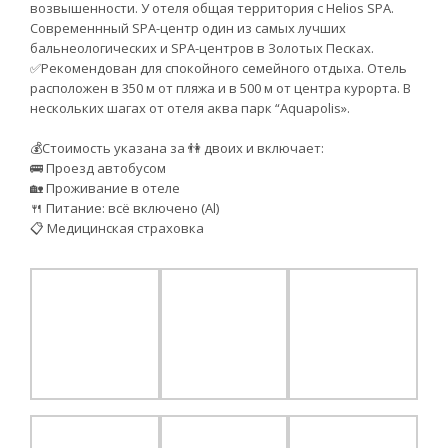
возвышенности. У отеля общая территория с Helios SPA.
Современнный SPA-центр один из самых лучших
бальнеологических и SPA-центров в Золотых Песках.
✅Рекомендован для спокойного семейного отдыха. Отель
расположен в 350 м от пляжа и в 500 м от центра курорта. В
нескольких шагах от отеля аква парк “Aquapolis».
💰Стоимость указана за 👫 двоих и включает:
🚌 Проезд автобусом
🏡 Проживание в отеле
🍴 Питание: всё включено (Al)
📋 Медицинская страховка