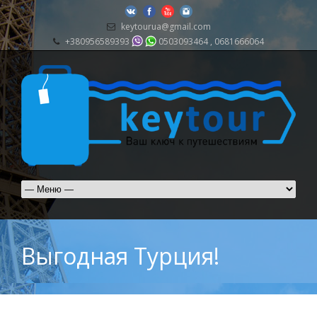
keytourua@gmail.com
+380956589393
0503093464 , 0681666064
Выгодная Турция!