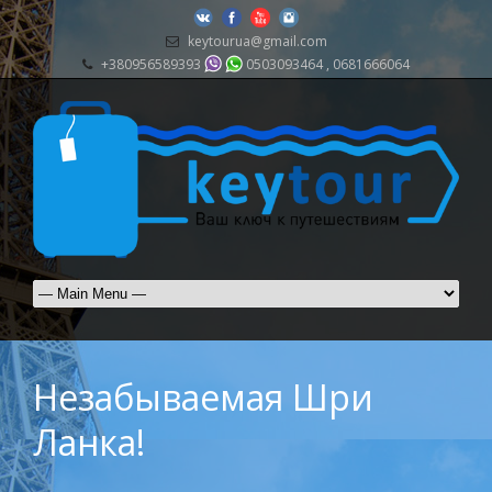
keytourua@gmail.com
+380956589393
0503093464 , 0681666064
Незабываемая Шри
Ланка!