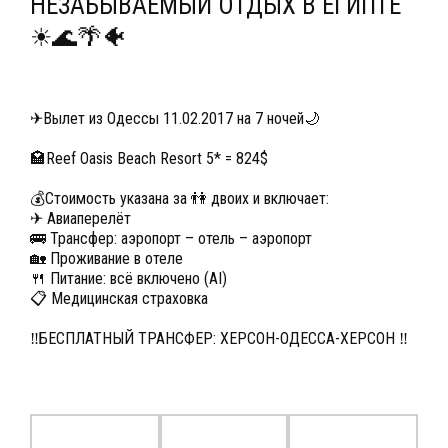
НЕЗАБЫВАЕМЫЙ ОТДЫХ В ЕГИПТЕ
☀🌊🌴🐠
✈Вылет из Одессы 11.02.2017 на 7 ночей🌙
🏩Reef Oasis Beach Resort 5* = 824$
💰Стоимость указана за 👫 двоих и включает:
✈ Авиаперелёт
🚌 Трансфер: аэропорт – отель – аэропорт
🏡 Проживание в отеле
🍴 Питание: всё включено (AI)
📋 Медицинская страховка
‼БЕСПЛАТНЫЙ ТРАНСФЕР: ХЕРСОН-ОДЕССА-ХЕРСОН ‼