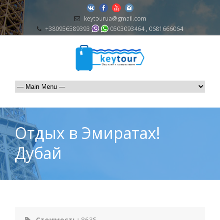
keytourua@gmail.com
+380956589393
0503093464 , 0681666064
Отдых в Эмиратах!
Дубай
Стоимость:
863$