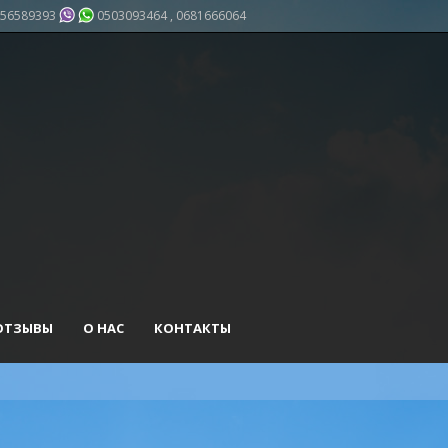
56589393
0503093464 , 0681666064
ОТЗЫВЫ
О НАС
КОНТАКТЫ