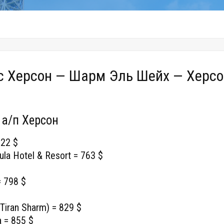
 Херсон — Шарм Эль Шейх — Херсо
а/п Херсон
722 $
sula Hotel & Resort = 763 $
= 798 $
Tiran Sharm) = 829 $
 = 855 $