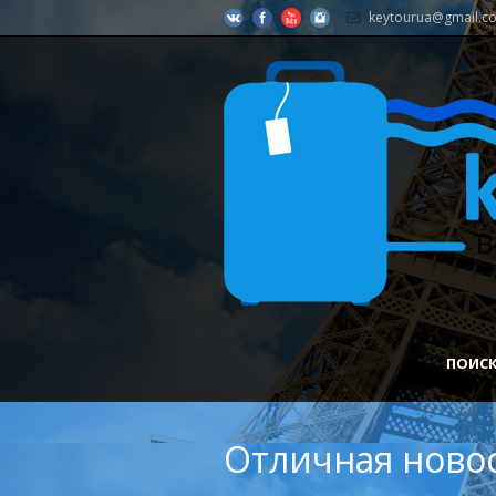
keytourua@gmail.c
ПОИСК
Отличная новос