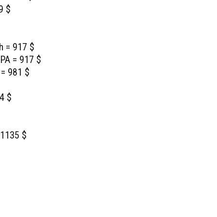
9 $
h = 917 $
SPA = 917 $
 = 981 $
4 $
= 1135 $