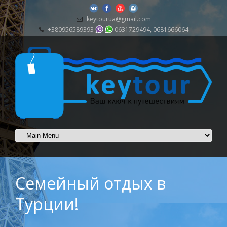
keytourua@gmail.com
+380956589393
0631729494, 0681666064
Семейный отдых в
Турции!