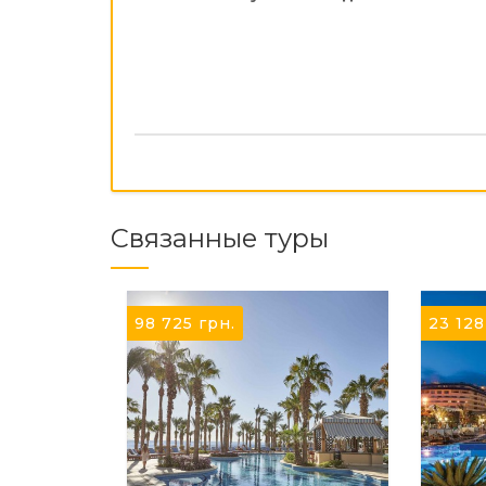
Связанные туры
98 725
грн.
23 12