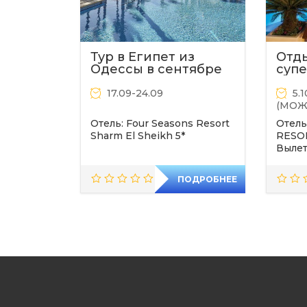
Тур в Египет из
Отды
Одессы в сентябре
супе
17.09-24.09
5.
(МОЖ
Отель: Four Seasons Resort
Отел
Sharm El Sheikh 5*
RESOR
Вылет
Город вылета : Одесса
ПОДРОБНЕЕ