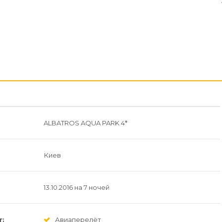
ALBATROS AQUA PARK 4*
Киев
13.10.2016 на 7 ночей
т:
Авиаперелёт