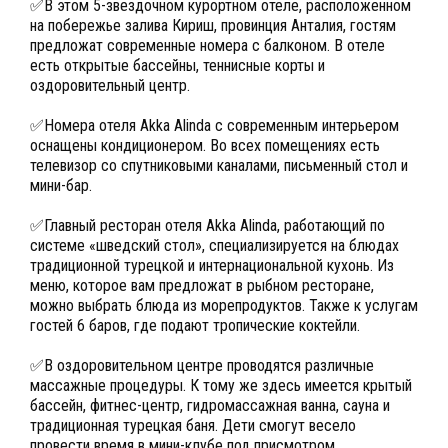
✅В этом 5-звездочном курортном отеле, расположенном
на побережье залива Кириш, провинция Анталия, гостям
предложат современные номера с балконом. В отеле
есть открытые бассейны, теннисные корты и
оздоровительный центр.
✅Номера отеля Akka Alinda с современным интерьером
оснащены кондиционером. Во всех помещениях есть
телевизор со спутниковыми каналами, письменный стол и
мини-бар.
✅Главный ресторан отеля Akka Alinda, работающий по
системе «шведский стол», специализируется на блюдах
традиционной турецкой и интернациональной кухонь. Из
меню, которое вам предложат в рыбном ресторане,
можно выбрать блюда из морепродуктов. Также к услугам
гостей 6 баров, где подают тропические коктейли.
✅В оздоровительном центре проводятся различные
массажные процедуры. К тому же здесь имеется крытый
бассейн, фитнес-центр, гидромассажная ванна, сауна и
традиционная турецкая баня. Дети смогут весело
провести время в мини-клубе под присмотром