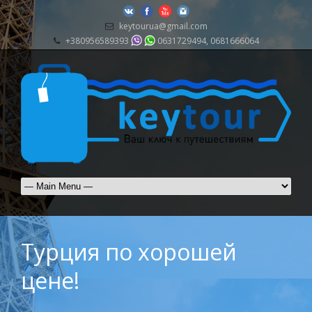
keytourua@gmail.com
+380956589393
0631729494, 0681666064
Турция по хорошей
цене!