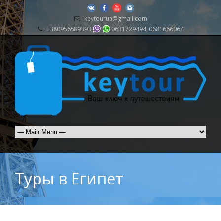
keytourua@gmail.com
+380956589393
0631729494, 0681666064
Туры в Египет