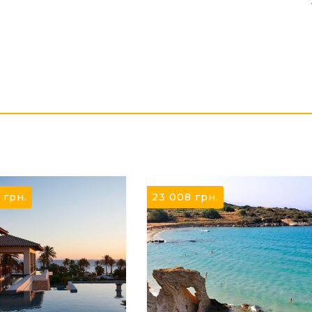
9
грн.
23 008
грн.