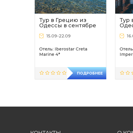
Тур в Грецию из
Тур 
Одессы в сентябре
Оде
15.09-22.09
16
Отель: Iberostar Creta
Отель
Marine 4*
Imperi
Город вылета : Одесса
Город
ПОДРОБНЕЕ
КОНТАКТЫ
О КО