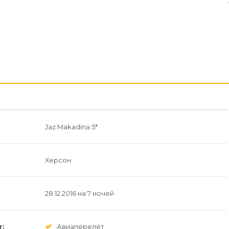
Jaz Makadina 5*
Херсон
28.12.2016 на 7 ночей
т:
Авиаперелёт