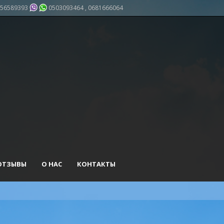
56589393
0503093464 , 0681666064
ОТЗЫВЫ
О НАС
КОНТАКТЫ