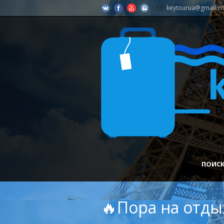
keytourua@gmail.c
ПОИСК
🔥Пора на отд