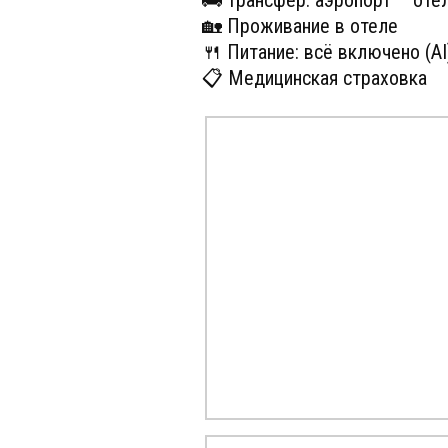
🚌 Трансфер: аэропорт – оте
🏡 Проживание в отеле
🍴 Питание: всё включено (AI
📋 Медицинская страховка