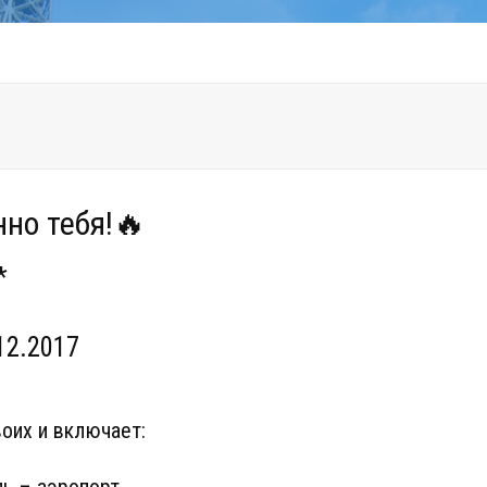
но тебя!🔥
*
12.2017
воих и включает: