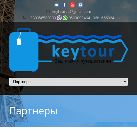
keytourua@gmail.com
+380956589393
0503093464 , 0681666064
Партнеры