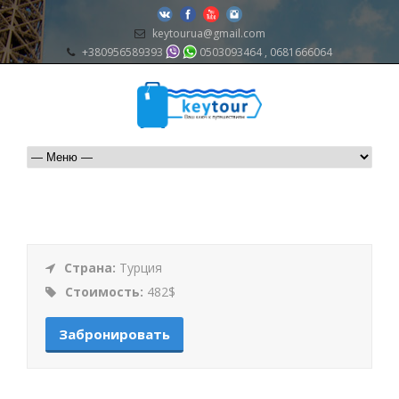
keytourua@gmail.com
+380956589393
0503093464 , 0681666064
Страна:
Турция
Стоимость:
482$
Забронировать