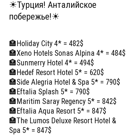
☀Турция! Анталийское
побережье!☀
🏣Holiday City 4* = 482$
🏣Xeno Hotels Sonas Alpina 4* = 484$
🏣Sunmerry Hotel 4* = 494$
🏣Hedef Resort Hotel 5* = 620$
🏣Side Alegria Hotel & Spa 5* = 790$
🏣Eftalia Splash 5* = 790$
🏣Maritim Saray Regency 5* = 842$
🏣Eftalia Aqua Resort 5* = 847$
🏣The Lumos Deluxe Resort Hotel &
Spa 5* = 847$