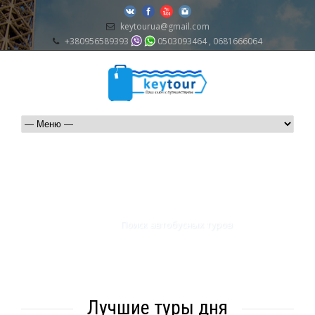
keytourua@gmail.com
+380956589393
0503093464 , 0681666064
Поиск автобусных туров
Лучшие туры дня