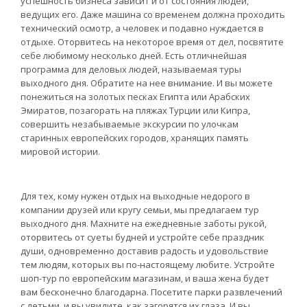
успешность бизнеса зависит и от состояния людей,
ведущих его. Даже машина со временем должна проходить
технический осмотр, а человек и подавно нуждается в
отдыхе. Оторвитесь на некоторое время от дел, посвятите
себе любимому несколько дней. Есть отличнейшая
программа для деловых людей, называемая туры
выходного дня. Обратите на нее внимание. И вы можете
понежиться на золотых песках Египта или Арабских
Эмиратов, позагорать на пляжах Турции или Кипра,
совершить незабываемые экскурсии по улочкам
старинных европейских городов, хранящих память
мировой истории.
Для тех, кому нужен отдых на выходные недорого в
компании друзей или кругу семьи, мы предлагаем тур
выходного дня. Махните на ежедневные заботы рукой,
оторвитесь от суеты будней и устройте себе праздник
души, одновременно доставив радость и удовольствие
тем людям, которых вы по-настоящему любите. Устройте
шоп-тур по европейским магазинам, и ваша жена будет
вам бесконечно благодарна. Посетите парки развлечений
с детьми, и вы увидите, как загорятся их глаза. И вы