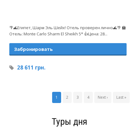
🌴🌊Египет, Шарм Эль Шейх! Отель проверен лично🌊🌴 🏫
Отель: Monte Carlo Sharm El Sheikh 5* 👍Цена: 28...
Забронировать
28 611 грн.
1
2
3
4
Next ›
Last »
Туры дня