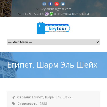
keytourua@gmail.com
+380956589393
0631729494, 0681666064
Египет, Шарм Эль Шейх
Страна:
Египет, Шарм Эль Шейх
Стоимость:
788$