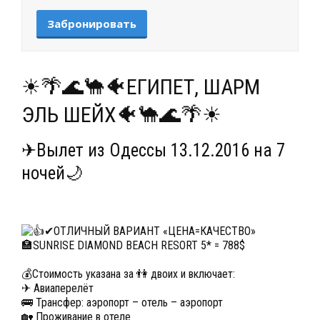
Забронировать
☀🌴🌊🐪🐠ЕГИПЕТ, ШАРМ
ЭЛЬ ШЕЙХ🐠🐪🌊🌴☀
✈Вылет из Одессы 13.12.2016 на 7
ночей🌙
✔ОТЛИЧНЫЙ ВАРИАНТ «ЦЕНА=КАЧЕСТВО»
🏣SUNRISE DIAMOND BEACH RESORT 5* = 788$
💰Стоимость указана за 👫 двоих и включает:
✈ Авиаперелёт
🚌 Трансфер: аэропорт – отель – аэропорт
🏡 Проживание в отеле