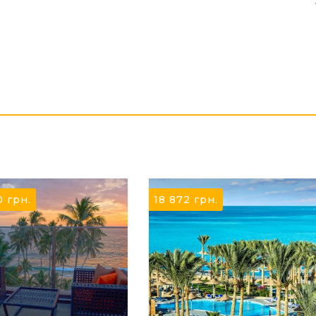
0
грн.
18 872
грн.