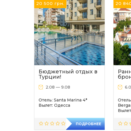
20 500
грн.
20 84
Бюджетный отдых в
Ран
Турции!
бро
Турц
2.08 — 9.08
6.
Отель: Santa Marina 4*
Отель
Вылет: Одесса
Berga
Вылет
ПОДРОБНЕЕ