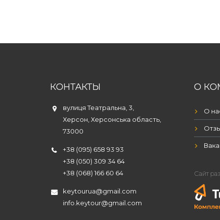
КОНТАКТЫ
О КО
вулиця Театральна, 3,
О на
Херсон, Херсонська область,
Отз
73000
Вака
+38 (095) 658 93 93
+38 (050) 309 34 64
+38 (068) 166 60 64
Сайт ра
keytourua@gmail.com
info.keytour@gmail.com