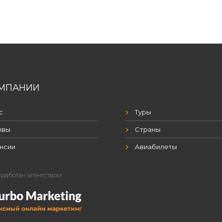
МПАНИИ
с
Туры
ывы
Страны
нсии
Авиабилеты
зработан агентством