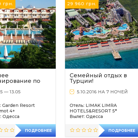
0
грн.
29 960
грн.
нее
Семейный отдых в
нирование по
Турции!
ии!
05 — 13.05
5.10.2016 НА 7 НОЧЕЙ
: Garden Resort
Отель: LIMAK LIMRA
mot 4+
HOTELS&RESORT 5*
: Одесса
Вылет: Одесса
ПОДРОБНЕЕ
ПОДРОБНЕЕ