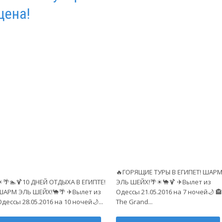
цена!
🔥ГОРЯЩИЕ ТУРЫ В ЕГИПЕТ! ШАР
☀🌴🏊🍹10 ДНЕЙ ОТДЫХА В ЕГИПТЕ!
ЭЛЬ ШЕЙХ!🌴☀🐪🍹 ✈Вылет из
ШАРМ ЭЛЬ ШЕЙХ!🐪🌴 ✈Вылет из
Одессы 21.05.2016 на 7 ночей🌙 🏤
Одессы 28.05.2016 на 10 ночей🌙...
The Grand...