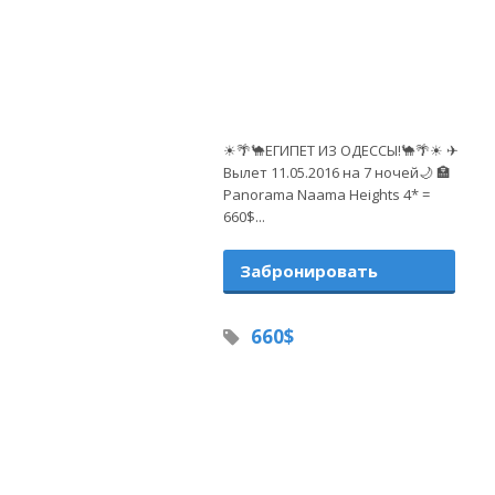
☀🌴🐪ЕГИПЕТ ИЗ ОДЕССЫ!🐪🌴☀ ✈
Вылет 11.05.2016 на 7 ночей🌙 🏣
Panorama Naama Heights 4* =
660$...
Забронировать
660$