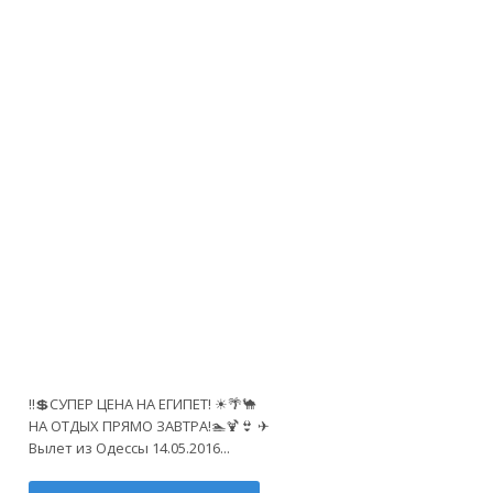
М
‼💲СУПЕР ЦЕНА НА ЕГИПЕТ! ☀🌴🐪
НА ОТДЫХ ПРЯМО ЗАВТРА!🏊🍹👙 ✈
Вылет из Одессы 14.05.2016...