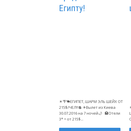
Египту!
☀🌴🐪ЕГИПЕТ, ШАРМ ЭЛЬ ШЕЙХ ОТ
215$/ЧЕЛ‼💲 ✈Вылет из Киева
30.07.2016 на 7 ночей🌙 🏩Отели
3* = от 215$...