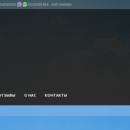
56589393
0503093464 , 0681666064
ОТЗЫВЫ
О НАС
КОНТАКТЫ