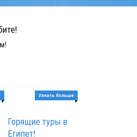
бите!
м!
е
Узнать больше
Горящие туры в
Египет!