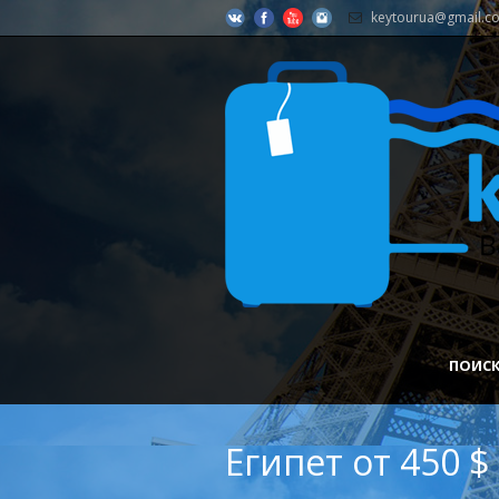
keytourua@gmail.c
ПОИСК
Египет от 450 $