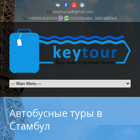
keytourua@gmail.com
+380956589393
0503093464 , 0681666064
Автобусные туры в
Стамбул