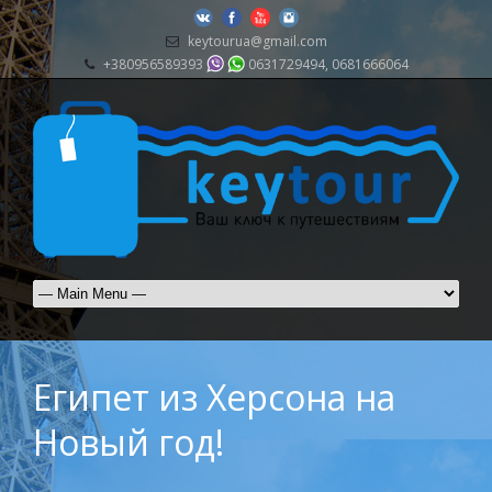
keytourua@gmail.com
+380956589393
0631729494, 0681666064
Египет из Херсона на
Новый год!