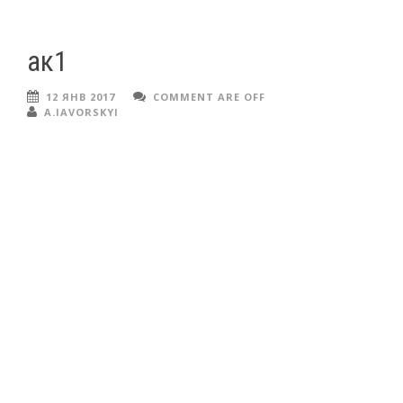
ак1
12 ЯНВ 2017
COMMENT ARE OFF
A.IAVORSKYI