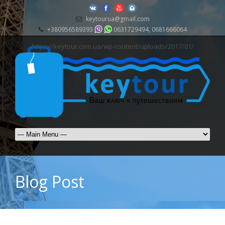
keytourua@gmail.com
+380956589393
0631729494, 0681666064
https://keytour.com.ua/wp-content/uploads/2017/01/
Blog Post