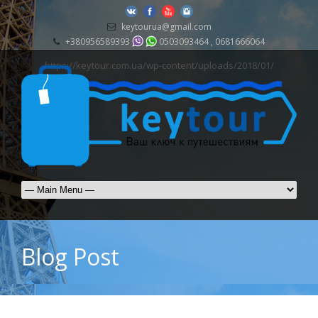
keytourua@gmail.com
+380956589393
0503093464 , 0681666064
https://keytour.com.ua/wp-content/uploads/2018/01/
Blog Post