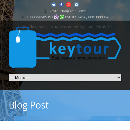
keytourua@gmail.com
+380956589393
0503093464 , 0681666064
https://keytour.com.ua/wp-content/uploads/2018/01/
Blog Post