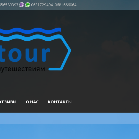
956589393
0631729494, 0681666064
ОТЗЫВЫ
О НАС
КОНТАКТЫ