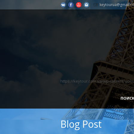
keytourua@gmail.c
https://keytour.com.ua/wp-content/uplo
ПОИСК
Blog Post