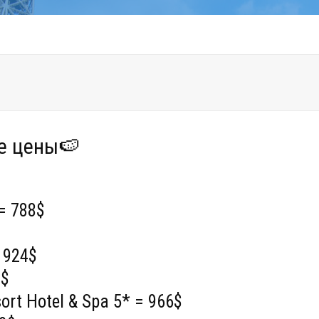
е цены🍉
 = 788$
 924$
9$
rt Hotel & Spa 5* = 966$