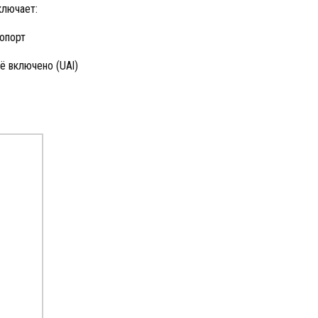
ключает:
ропорт
сё включено (UAl)