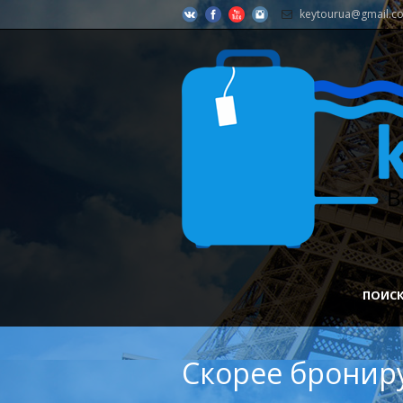
keytourua@gmail.c
ПОИСК
Скорее брониру