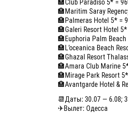
🏣Club Paradiso 5* = 9
🏣Maritim Saray Regenc
🏣Palmeras Hotel 5* = 
🏣Galeri Resort Hotel 5*
🏣Euphoria Palm Beach 
🏣L’oceanica Beach Reso
🏣Ghazal Resort Thalas
🏣Amara Club Marine 5*
🏣Mirage Park Resort 5
🏣Avantgarde Hotel & Re
📆Даты: 30.07 — 6.08; 3
✈Вылет: Одесса