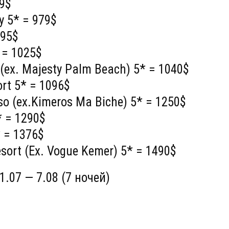
69$
y 5* = 979$
995$
 = 1025$
(ex. Majesty Palm Beach) 5* = 1040$
rt 5* = 1096$
so (ex.Kimeros Ma Biche) 5* = 1250$
 = 1290$
* = 1376$
sort (Ex. Vogue Kemer) 5* = 1490$
1.07 — 7.08 (7 ночей)