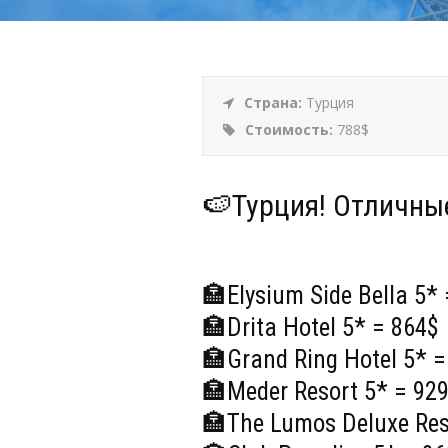
Страна:
Турция
Стоимость:
788$
🍉Турция! Отличны
🏣Elysium Side Bella 5*
🏣Drita Hotel 5* = 864$
🏣Grand Ring Hotel 5* =
🏣Meder Resort 5* = 92
🏣The Lumos Deluxe Reso