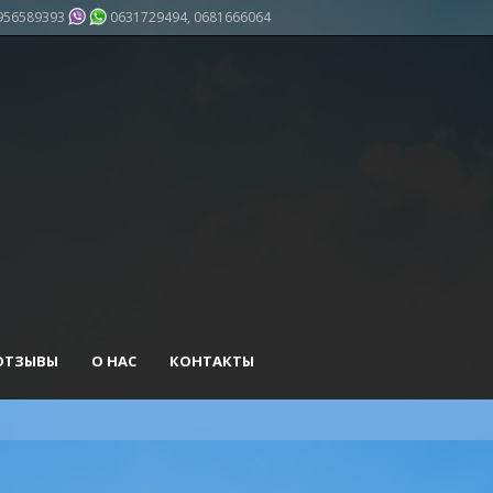
956589393
0631729494, 0681666064
ОТЗЫВЫ
О НАС
КОНТАКТЫ