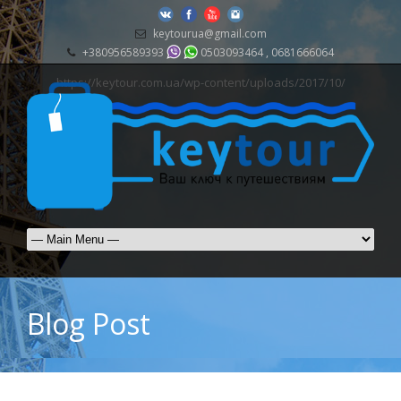
keytourua@gmail.com
+380956589393
0503093464 , 0681666064
https://keytour.com.ua/wp-content/uploads/2017/10/
Blog Post