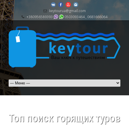
keytourua@gmail.com
+380956589393
0503093464 , 0681666064
Топ поиск горящих туров