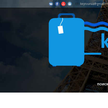
keytourua@gmail.c
ПОИСК