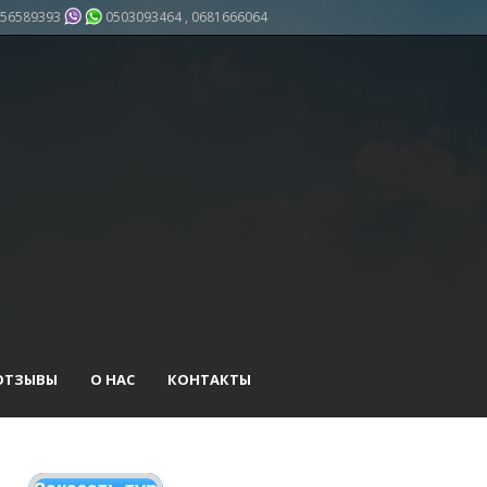
56589393
0503093464 , 0681666064
ОТЗЫВЫ
О НАС
КОНТАКТЫ