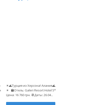
5
в
☀🌊Турция из Херсона! Алания🌊
н
☀ 🏫Отель: Galeri Resort Hotel 5*
Цена: 16 760 грн. 📆Даты: 26.04...