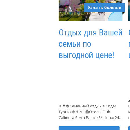
Узнать больше
Отдых для Вашей
семьи по
выгодной цене!
☀👙🍓Семейный отдых в Сиде!
Турция🍓👙☀ 🏫Отель: Club
Calimera Serra Palace 5* Цена: 24...
г