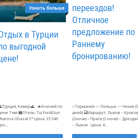
переездов!
Узнать больше
Отличное
предложение по
Отдых в Турции
Раннему
по выгодной
бронированию!
цене!
🌊Турция, Кемер🌊 🔥8 ночей по
✅Германия — Польша — Чехия (
цене 7-ми 🏫Отель: Tui Fun&Sun
дней) 🚍Маршрут: Львов – Крако
Miarosa Ghazal 5* Цена: 23 540
(2ночи) – Прага (2 ночи) – Дрезде
рн....
– Львов Цена: 4...