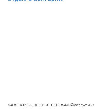
☀🌊👙БОЛГАРИЯ, ЗОЛОТЫЕ ПЕСКИ!👙🌊☀ 🚍Автобусом из