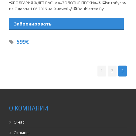
📢БОЛГАРИЯ ЖДЕТ ВАС! ☀🏊ЗОЛОТЫЕ ПЕСКИ🏊☀ 🚍Автобусом
из Одессы 1.06.2016 на 9 ночей🌙 🏤Doubletree By...
Забронировать
599€
1
2
3
О КОМПАНИИ
О нас
Отзывы