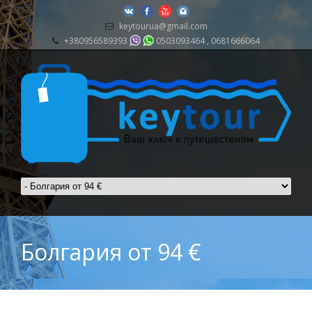
keytourua@gmail.com
+380956589393
0503093464 , 0681666064
Болгария от 94 €