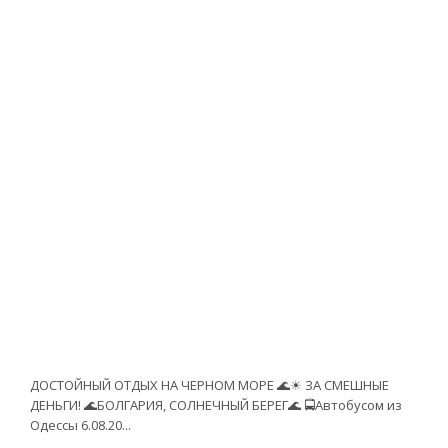
ДОСТОЙНЫЙ ОТДЫХ НА ЧЕРНОМ МОРЕ 🌊☀ ЗА СМЕШНЫЕ
ДЕНЬГИ! 🌊БОЛГАРИЯ, СОЛНЕЧНЫЙ БЕРЕГ🌊 🚍Автобусом из
Одессы 6.08.20...