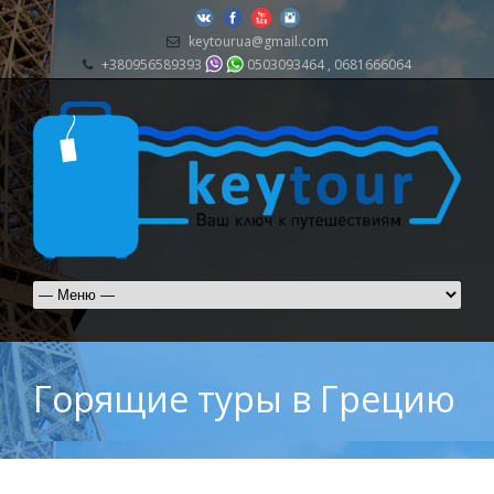
keytourua@gmail.com
+380956589393
0503093464 , 0681666064
Горящие туры в Грецию