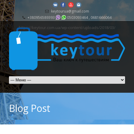
keytourua@gmail.com
+380956589393
0503093464 , 0681666064
https://keytour.com.ua/wp-content/uploads/2018/03/
Blog Post