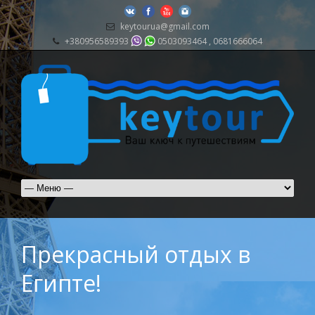
keytourua@gmail.com
+380956589393
0503093464 , 0681666064
Прекрасный отдых в
Египте!