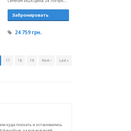
Centrum VILLA Цена: 24 759 грн....
Забронировать
24 759 грн.
17
18
19
Next ›
Last »
ли куда поехать и остановились
И вообще, за всё-всё-всё!!!