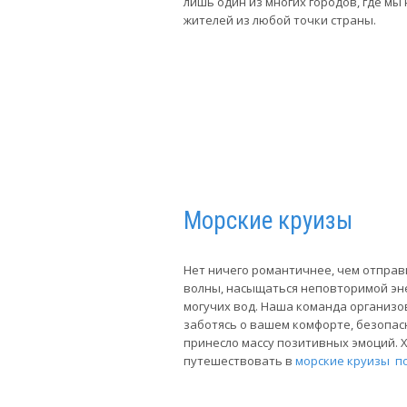
лишь один из многих городов, где мы
жителей из любой точки страны.
Морские круизы
Нет ничего романтичнее, чем отправ
волны, насыщаться неповторимой эне
могучих вод. Наша команда органи
заботясь о вашем комфорте, безопасн
принесло массу позитивных эмоций. 
путешествовать в
морские круизы п