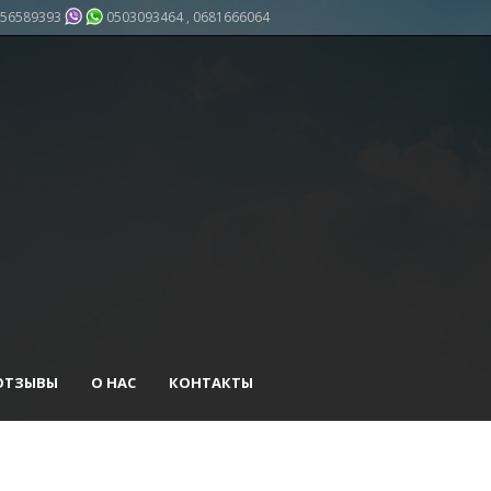
56589393
0503093464 , 0681666064
ОТЗЫВЫ
О НАС
КОНТАКТЫ