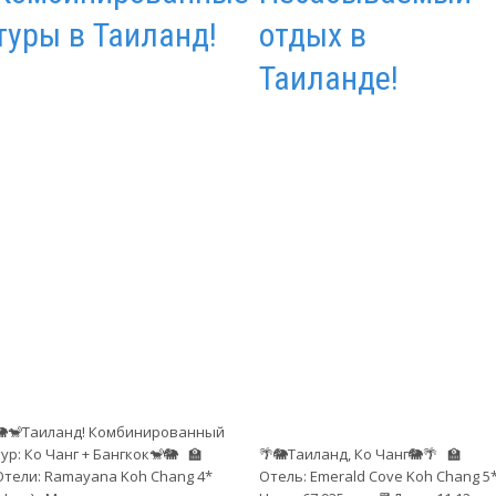
туры в Таиланд!
отдых в
Таиланде!
🐘🐒Таиланд! Комбинированный
тур: Ко Чанг + Бангкок🐒🐘 🏫
🌴🐘Таиланд, Ко Чанг🐘🌴 🏫
Отели: Ramayana Koh Chang 4*
Отель: Emerald Cove Koh Chang 5