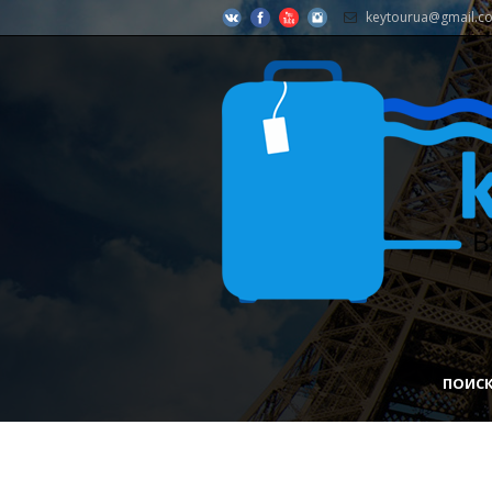
keytourua@gmail.c
ПОИСК