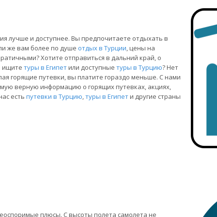
ия лучше и доступнее. Вы предпочитаете отдыхать в
ли же вам более по душе
отдых в Турции
, цены на
ратичными? Хотите отправиться в дальний край, о
а ищите
туры в Египет
или доступные
туры в Турцию
? Нет
ая горящие путевки, вы платите гораздо меньше. С нами
амую верную информацию о горящих путевках, акциях,
нас есть
путевки в Турцию
,
туры в Египет
и другие страны
еоспоримые плюсы. С высоты полета самолета не