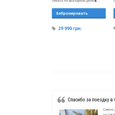
«люкс» по выгодной цене🎄...
(
Забронировать
29 990 грн.
Спасибо за поездку в
Самое 
на ОАЭ