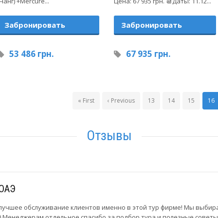
Чанг) +Mercure...
Цена: 67 935 грн. 📆Даты: 11.12...
Забронировать
Забронировать
53 486 грн.
67 935 грн.
« First
‹ Previous
13
14
15
16
Отзывы
 ОАЭ
лучшее обслуживание клиентов именно в этой тур фирме! Мы выбира
) Менеджерам отдельное спасибо за подбор тура и полезные советы!! 